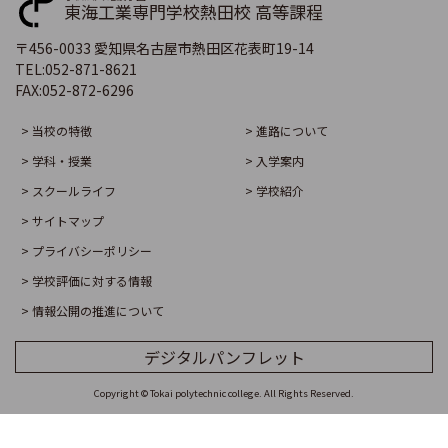
東海工業専門学校熱田校 高等課程
〒456-0033 愛知県名古屋市熱田区花表町19-14
TEL:
052-871-8621
FAX:
052-872-6296
> 当校の特徴
> 進路について
> 学科・授業
> 入学案内
> スクールライフ
> 学校紹介
> サイトマップ
> プライバシーポリシー
> 学校評価に対する情報
> 情報公開の推進について
デジタルパンフレット
Copyright © Tokai polytechnic college. All Rights Reserved.