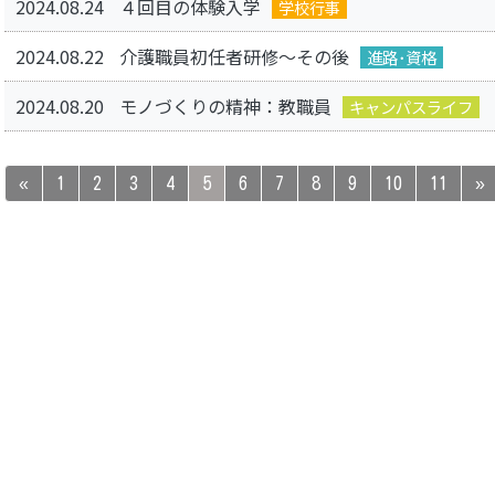
2024.08.24
４回目の体験入学
学校行事
2024.08.22
介護職員初任者研修～その後
進路･資格
2024.08.20
モノづくりの精神：教職員
キャンパスライフ
«
1
2
3
4
5
6
7
8
9
10
11
»