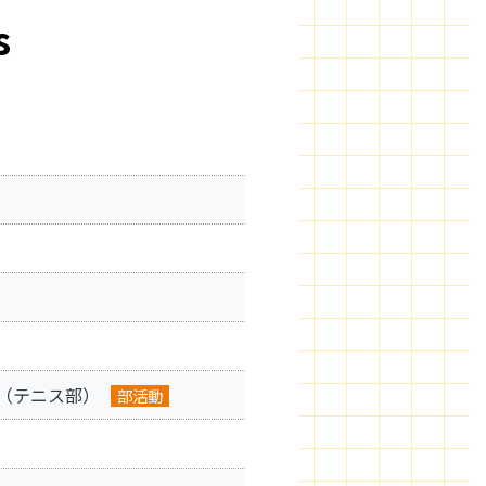
s
（テニス部）
部活動