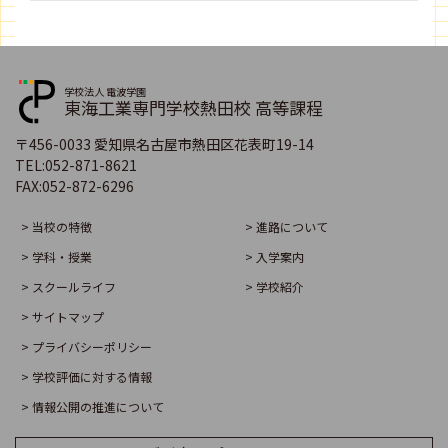
学校法人 電波学園
東海工業専門学校熱田校 高等課程
〒456-0033 愛知県名古屋市熱田区花表町19-14
TEL:
052-871-8621
FAX:
052-872-6296
> 当校の特徴
> 進路について
> 学科・授業
> 入学案内
> スクールライフ
> 学校紹介
> サイトマップ
> プライバシーポリシー
> 学校評価に対する情報
> 情報公開の推進について