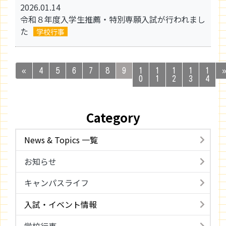
2026.01.14
令和８年度入学生推薦・特別専願入試が行われまし
た
学校行事
«
4
5
6
7
8
9
1
1
1
1
1
0
1
2
3
4
Category
News & Topics 一覧
お知らせ
キャンパスライフ
入試・イベント情報
学校行事