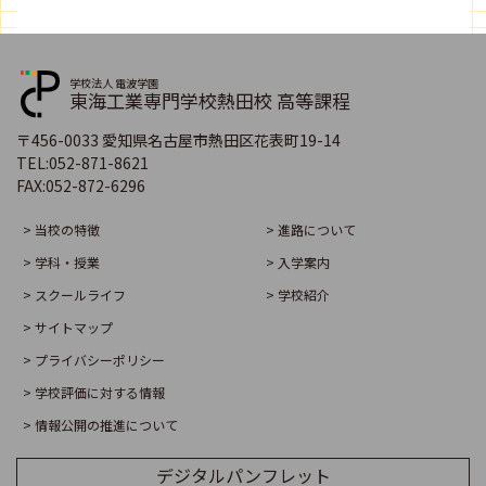
学校法人 電波学園
東海工業専門学校熱田校 高等課程
〒456-0033 愛知県名古屋市熱田区花表町19-14
TEL:
052-871-8621
FAX:
052-872-6296
> 当校の特徴
> 進路について
> 学科・授業
> 入学案内
> スクールライフ
> 学校紹介
> サイトマップ
> プライバシーポリシー
> 学校評価に対する情報
> 情報公開の推進について
デジタルパンフレット