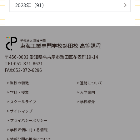
2023年（91）
学校法人 電波学園
東海工業専門学校熱田校 高等課程
〒456-0033 愛知県名古屋市熱田区花表町19-14
TEL:
052-871-8621
FAX:
052-872-6296
> 当校の特徴
> 進路について
> 学科・授業
> 入学案内
> スクールライフ
> 学校紹介
> サイトマップ
> プライバシーポリシー
> 学校評価に対する情報
> 情報公開の推進について